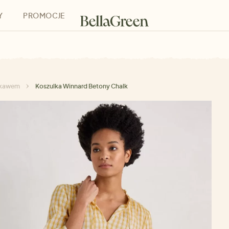
Y
PROMOCJE
h
Bony podarunkowe
rękawem
Koszulka Winnard Betony Chalk