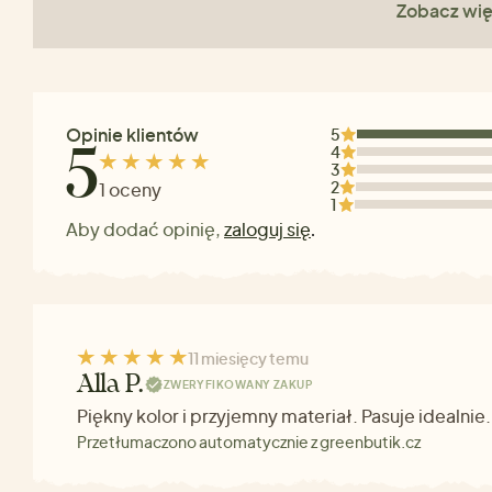
Zobacz wię
Opinie klientów
5
4
5
3
2
1 oceny
1
Aby dodać opinię,
zaloguj się
.
11 miesięcy temu
Alla P.
ZWERYFIKOWANY ZAKUP
Piękny kolor i przyjemny materiał. Pasuje idealnie.
Przetłumaczono automatycznie z greenbutik.cz