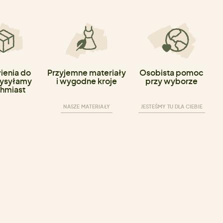
enia do
Przyjemne materiały
Osobista pomoc
ysyłamy
i wygodne kroje
przy wyborze
hmiast
NASZE MATERIAŁY
JESTEŚMY TU DLA CIEBIE