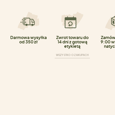
Darmowa wysyłka
Zwrot towaru do
Zamówi
od 350 zł
14 dni z gotową
9:00 w
etykietą
natyc
WSZYSTKO O ZAKUPACH