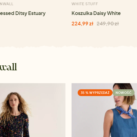
RNWALL
WHITE STUFF
ressed Ditsy Estuary
Koszulka Daisy White
224,99 zł
249,90 zł
wall
35 % WYPRZEDAŻ
NOWOŚĆ