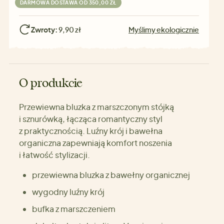
DARMOWA DOSTAWA OD 350,00 ZŁ
Zwroty:
9,90 zł
Myślimy ekologicznie
O produkcie
Przewiewna bluzka z marszczonym stójką
i sznurówką, łącząca romantyczny styl
z praktycznością. Luźny krój i bawełna
organiczna zapewniają komfort noszenia
i łatwość stylizacji.
przewiewna bluzka z bawełny organicznej
wygodny luźny krój
bufka z marszczeniem