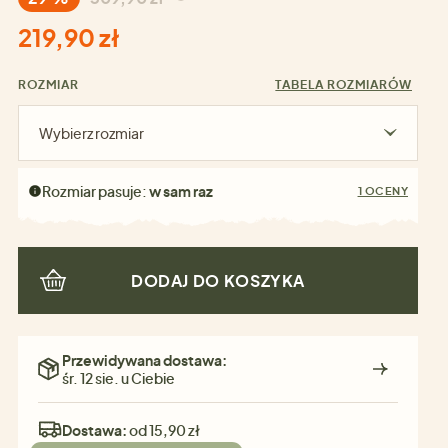
219,90 zł
ROZMIAR
TABELA ROZMIARÓW
Wybierz rozmiar
Rozmiar pasuje:
w sam raz
1 OCENY
DODAJ DO KOSZYKA
Przewidywana dostawa:
śr. 12 sie. u Ciebie
Dostawa:
od 15,90 zł