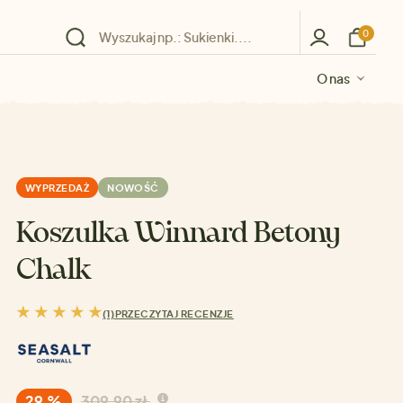
0
O nas
O nas
O nas
O nas
O nas
WYPRZEDAŻ
NOWOŚĆ
Koszulka Winnard Betony
Chalk
(1)
PRZECZYTAJ RECENZJE
29 %
309,90 zł