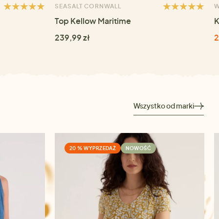
SEASALT CORNWALL
W
Top Kellow Maritime
K
239,99 zł
2
Wszystko od marki
20 % WYPRZEDAŻ
NOWOŚĆ