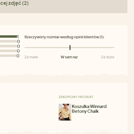
cej zdjęć (2)
1
Rzeczywisty rozmiar według opinii klientów (1):
0
0
0
0
Za małe
W sam raz
Za duże
ZAKUPIONY PRODUKT
Koszulka Winnard
Betony Chalk