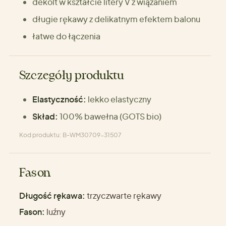
dekolt w kształcie litery V z wiązaniem
długie rękawy z delikatnym efektem balonu
łatwe do łączenia
Szczegóły produktu
Elastyczność:
lekko elastyczny
Skład:
100% bawełna (GOTS bio)
Kod produktu: B-WM30709-31507
Fason
Długość rękawa:
trzyczwarte rękawy
Fason:
luźny