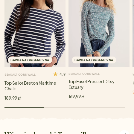
BAWEŁNA ORGANICZNA
BAWEŁNA ORGANICZNA
4.9
SEASALT CORNWALL
SEASALT CORNWALL
Top Easel Pressed Ditsy
Top Sailor Breton Maritime
Estuary
Chalk
169,99 zł
189,99 zł