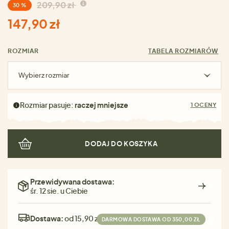
209,90 zł
30 %
147,90 zł
ROZMIAR
TABELA ROZMIARÓW
Wybierz rozmiar
Rozmiar pasuje:
raczej mniejsze
1 OCENY
DODAJ DO KOSZYKA
Przewidywana dostawa:
śr. 12 sie. u Ciebie
Dostawa:
od 15,90 zł
DARMOWA DOSTAWA OD 350,00 ZŁ