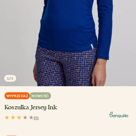
1
/
5
WYPRZEDAŻ
NOWOŚĆ
Koszulka Jersey Ink
(1)