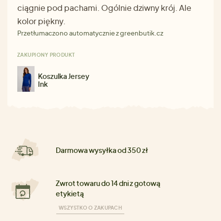
ciągnie pod pachami. Ogólnie dziwny krój. Ale
kolor piękny.
Przetłumaczono automatycznie z greenbutik.cz
ZAKUPIONY PRODUKT
Koszulka Jersey
Ink
Darmowa wysyłka od 350 zł
Zwrot towaru do 14 dni z gotową
etykietą
WSZYSTKO O ZAKUPACH