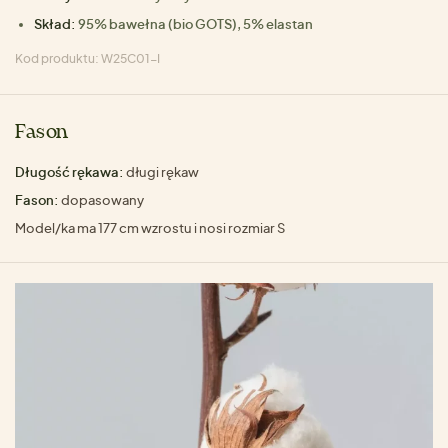
Skład:
95% bawełna (bio GOTS), 5% elastan
Kod produktu: W25C01-I
Fason
Długość rękawa:
długi rękaw
Fason:
dopasowany
Model/ka ma 177 cm wzrostu i nosi rozmiar S