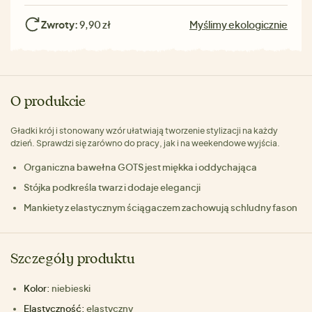
Zwroty:
9,90 zł
Myślimy ekologicznie
O produkcie
Gładki krój i stonowany wzór ułatwiają tworzenie stylizacji na każdy
dzień. Sprawdzi się zarówno do pracy, jak i na weekendowe wyjścia.
Organiczna bawełna GOTS jest miękka i oddychająca
Stójka podkreśla twarz i dodaje elegancji
Mankiety z elastycznym ściągaczem zachowują schludny fason
Szczegóły produktu
Kolor:
niebieski
Elastyczność:
elastyczny