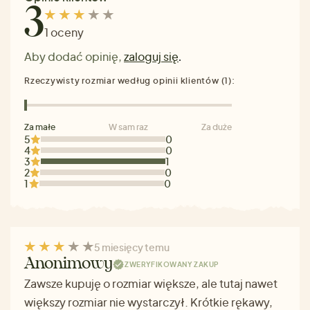
3
1 oceny
Aby dodać opinię,
zaloguj się
.
Rzeczywisty rozmiar według opinii klientów (1):
Za małe
W sam raz
Za duże
5
0
4
0
3
1
2
0
1
0
5 miesięcy temu
Anonimowy
ZWERYFIKOWANY ZAKUP
Zawsze kupuję o rozmiar większe, ale tutaj nawet
większy rozmiar nie wystarczył. Krótkie rękawy,