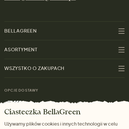
BELLAGREEN
O nas
ASORTYMENT
Zrównoważoność
Promocje
WSZYSTKO O ZAKUPACH
Materiały
Kobiety
Przewodnik po
Skontaktuj się z nami
rozmiarach
OPCJE DOSTAWY
Mężczyźni
Marki
Zwrot towaru
Dom i wnętrze
Ciasteczka BellaGreen
Życzliwy magazyn
Wysyłka i płatność
Prezenty
Używamy plików cookies i innych technologii w celu
METODY PŁATNOŚCI