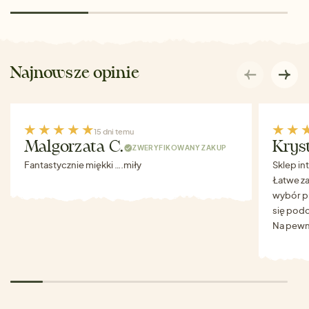
Najnowsze opinie
15 dni temu
Malgorzata C.
Krys
ZWERYFIKOWANY ZAKUP
Fantastycznie miękki ….miły
Sklep in
Łatwe za
wybór p
się podo
Na pewn