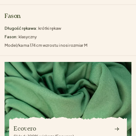
Fason
Długość rękawa:
krótki rękaw
Fason:
klasyczny
Model/ka ma 174 cm wzrostu i nosi rozmiar M
Ecovero