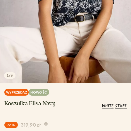
1
/
6
WYPRZEDAŻ
NOWOŚĆ
Koszulka Elisa Navy
319,90 zł
22 %