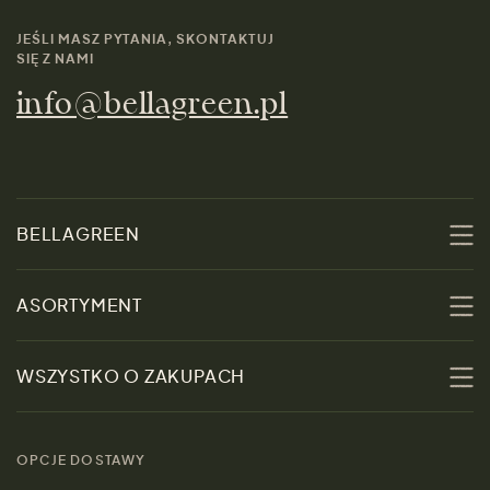
JEŚLI MASZ PYTANIA, SKONTAKTUJ
SIĘ Z NAMI
info@bellagreen.pl
BELLAGREEN
O nas
ASORTYMENT
Zrównoważoność
Promocje
WSZYSTKO O ZAKUPACH
Materiały
Kobiety
Przewodnik po
Skontaktuj się z nami
rozmiarach
OPCJE DOSTAWY
Mężczyźni