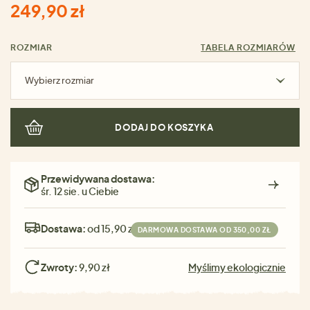
249,90 zł
ROZMIAR
TABELA ROZMIARÓW
Wybierz rozmiar
DODAJ DO KOSZYKA
Przewidywana dostawa:
śr. 12 sie. u Ciebie
Dostawa:
od 15,90 zł
DARMOWA DOSTAWA OD 350,00 ZŁ
Zwroty:
9,90 zł
Myślimy ekologicznie