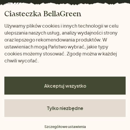
Marki
Zwrot towaru
Dom i wnętrze
Ciasteczka BellaGreen
Życzliwy magazyn
Wysyłka i płatność
Prezenty
Używamy plików cookies i innych technologii w celu
METODY PŁATNOŚCI
ulepszania naszych usług, analizy wydajności strony
Dlaczego warto kupować
oraz lepszego rekomendowania produktów. W
u nas
ustawieniach mogą Państwo wybrać, jakie typy
cookies możemy stosować. Zgodę można w każdej
chwili wycofać.
Akceptuj wszystko
Tylko niezbędne
Regulamin
Szczegółowe ustawienia