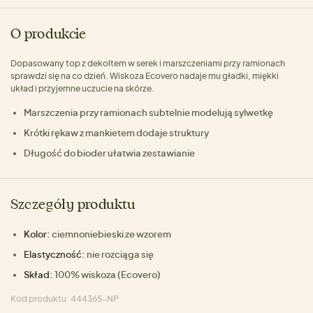
O produkcie
Dopasowany top z dekoltem w serek i marszczeniami przy ramionach
sprawdzi się na co dzień. Wiskoza Ecovero nadaje mu gładki, miękki
układ i przyjemne uczucie na skórze.
Marszczenia przy ramionach subtelnie modelują sylwetkę
Krótki rękaw z mankietem dodaje struktury
Długość do bioder ułatwia zestawianie
Szczegóły produktu
Kolor:
ciemnoniebieski ze wzorem
Elastyczność:
nie rozciąga się
Skład:
100% wiskoza (Ecovero)
Kod produktu: 444365-NP