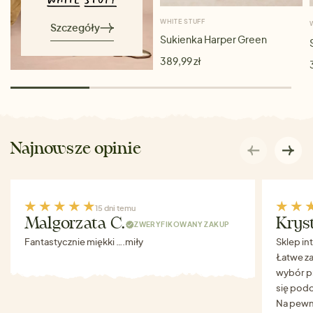
WHITE STUFF
Szczegóły
Sukienka Harper Green
389,99 zł
Najnowsze opinie
15 dni temu
Malgorzata C.
Krys
ZWERYFIKOWANY ZAKUP
Fantastycznie miękki ….miły
Sklep in
Łatwe za
wybór p
się podo
Na pewn