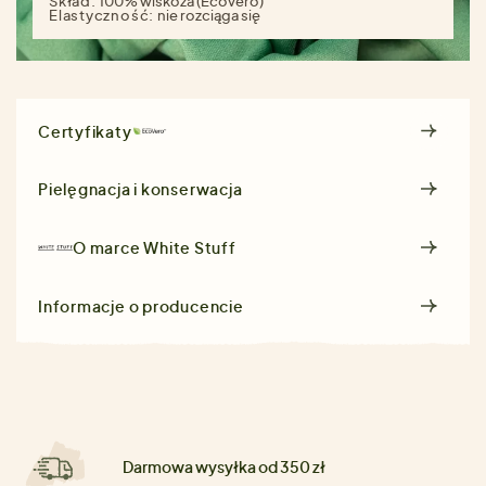
Skład:
100% wiskoza (Ecovero)
Elastyczność:
nie rozciąga się
Certyfikaty
Pielęgnacja i konserwacja
O marce
White Stuff
Informacje o producencie
Darmowa wysyłka od 350 zł