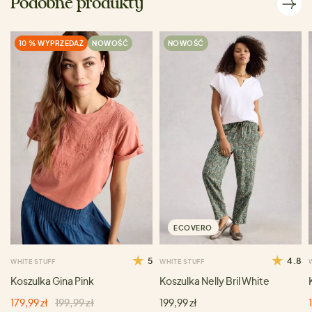
Podobne produkty
10 % WYPRZEDAŻ
NOWOŚĆ
NOWOŚĆ
ECOVERO
5
4.8
WHITE STUFF
WHITE STUFF
Koszulka Gina Pink
Koszulka Nelly Bril White
179,99 zł
199,99 zł
199,99 zł