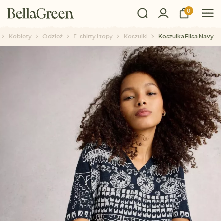
0
Kobiety
Odzież
T-shirty i topy
Koszulki
Koszulka Elisa Navy