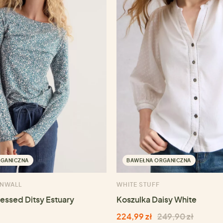
RGANICZNA
BAWEŁNA ORGANICZNA
RNWALL
WHITE STUFF
ressed Ditsy Estuary
Koszulka Daisy White
224,99 zł
249,90 zł