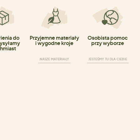
enia do
Przyjemne materiały
Osobista pomoc
ysyłamy
i wygodne kroje
przy wyborze
hmiast
NASZE MATERIAŁY
JESTEŚMY TU DLA CIEBIE