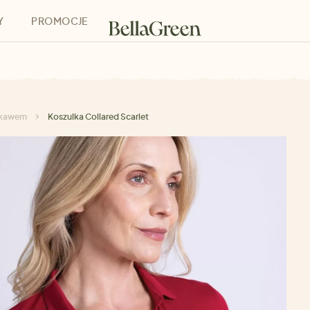
Y
PROMOCJE
h
Bony podarunkowe
rękawem
Koszulka Collared Scarlet