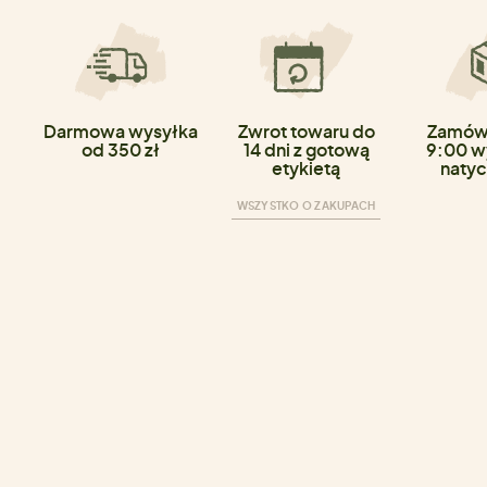
Darmowa wysyłka
Zwrot towaru do
Zamówi
od 350 zł
14 dni z gotową
9:00 w
etykietą
natyc
WSZYSTKO O ZAKUPACH