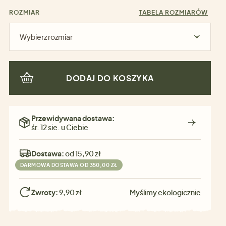
ROZMIAR
TABELA ROZMIARÓW
Wybierz rozmiar
DODAJ DO KOSZYKA
Przewidywana dostawa:
śr. 12 sie. u Ciebie
Dostawa:
od 15,90 zł
DARMOWA DOSTAWA OD 350,00 ZŁ
Zwroty:
9,90 zł
Myślimy ekologicznie