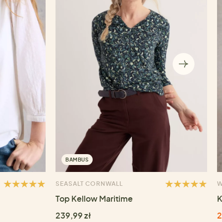
BAMBUS
SEASALT CORNWALL
W
Top Kellow Maritime
K
239,99 zł
2