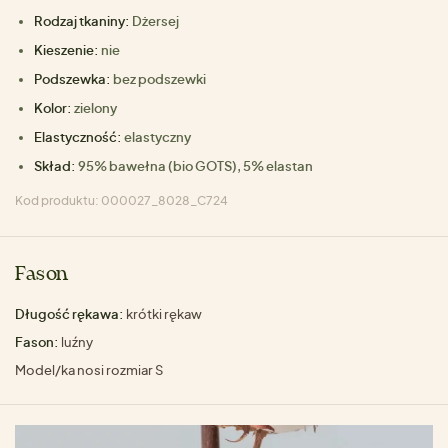
Rodzaj tkaniny:
Dżersej
Kieszenie:
nie
Podszewka:
bez podszewki
Kolor:
zielony
Elastyczność:
elastyczny
Skład:
95% bawełna (bio GOTS), 5% elastan
Kod produktu: 000027_8028_C724
Fason
Długość rękawa:
krótki rękaw
Fason:
luźny
Model/ka nosi rozmiar S