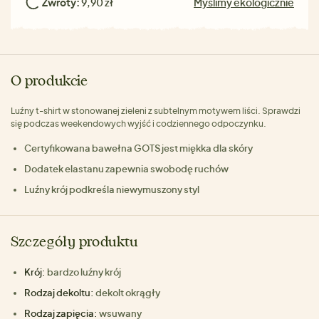
Zwroty:
9,90 zł
Myślimy ekologicznie
O produkcie
Luźny t-shirt w stonowanej zieleni z subtelnym motywem liści. Sprawdzi
się podczas weekendowych wyjść i codziennego odpoczynku.
Certyfikowana bawełna GOTS jest miękka dla skóry
Dodatek elastanu zapewnia swobodę ruchów
Luźny krój podkreśla niewymuszony styl
Szczegóły produktu
Krój:
bardzo luźny krój
Rodzaj dekoltu:
dekolt okrągły
Rodzaj zapięcia:
wsuwany