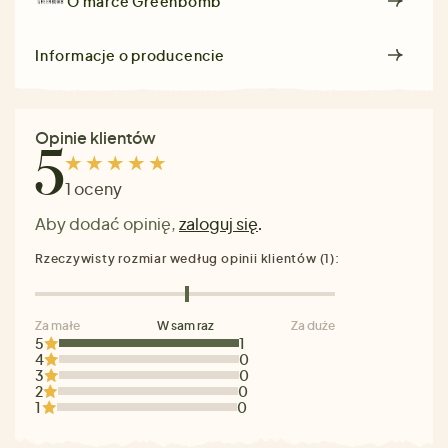
O marce
Greenbomb
Informacje o producencie
Opinie klientów
5
1 oceny
Aby dodać opinię,
zaloguj się
.
Rzeczywisty rozmiar według opinii klientów (1):
Za małe
W sam raz
Za duże
5
1
4
0
3
0
2
0
1
0