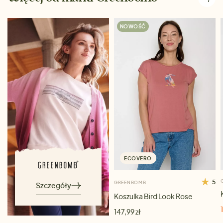
NOWOŚĆ
ECOVERO
5
GREENBOMB
Szczegóły
Koszulka Bird Look Rose
147,99 zł