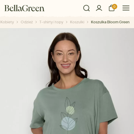
0
Kobiety
Odzież
T-shirty i topy
Koszulki
Koszulka Bloom Green