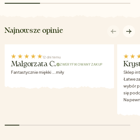
Najnowsze opinie
12 dni temu
Malgorzata C.
Krys
ZWERYFIKOWANY ZAKUP
Fantastycznie miękki ….miły
Sklep in
Łatwe za
wybór p
się podo
Na pewn