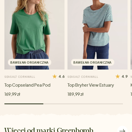
BAWEŁNA ORGANICZNA
BAWEŁNA ORGANICZNA
4.6
4.9
SEASALT CORNWALL
SEASALT CORNWALL
Top Copseland Pea Pod
Top Bryher View Estuary
169,99 zł
189,99 zł
Więcej od marki Greenbomb