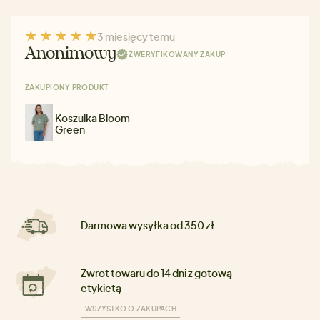
3 miesięcy temu
Anonimowy
ZWERYFIKOWANY ZAKUP
ZAKUPIONY PRODUKT
Koszulka Bloom
Green
Darmowa wysyłka od 350 zł
Zwrot towaru do 14 dni z gotową
etykietą
WSZYSTKO O ZAKUPACH