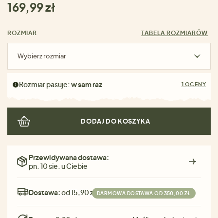
169,99 zł
ROZMIAR
TABELA ROZMIARÓW
Wybierz rozmiar
Rozmiar pasuje:
w sam raz
1 OCENY
DODAJ DO KOSZYKA
Przewidywana dostawa:
pn. 10 sie. u Ciebie
Dostawa:
od 15,90 zł
DARMOWA DOSTAWA OD 350,00 ZŁ