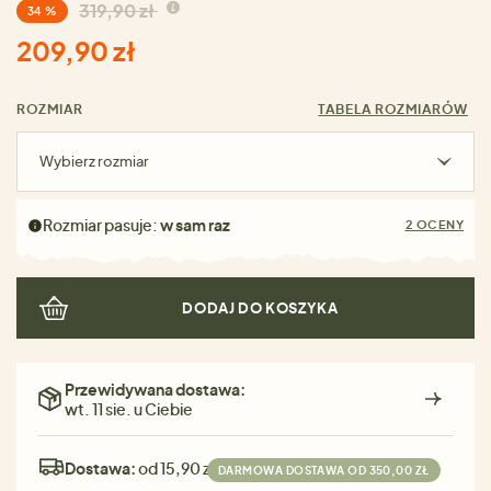
319,90 zł
34 %
209,90 zł
ROZMIAR
TABELA ROZMIARÓW
Wybierz rozmiar
Rozmiar pasuje:
w sam raz
2 OCENY
DODAJ DO KOSZYKA
Przewidywana dostawa:
wt. 11 sie. u Ciebie
Dostawa:
od 15,90 zł
DARMOWA DOSTAWA OD 350,00 ZŁ