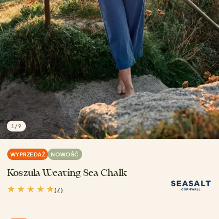
1
/
9
WYPRZEDAŻ
NOWOŚĆ
Koszula Weaving Sea Chalk
(7)