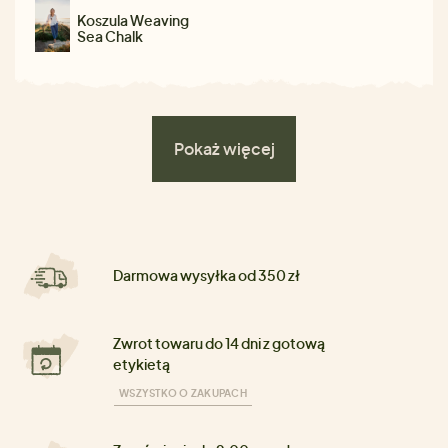
Koszula Weaving
Sea Chalk
Pokaż więcej
Darmowa wysyłka od 350 zł
Zwrot towaru do 14 dni z gotową
etykietą
WSZYSTKO O ZAKUPACH