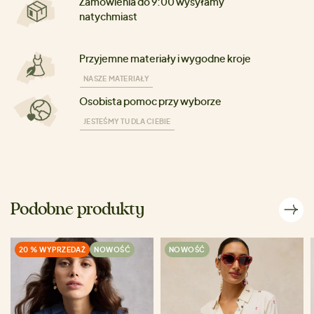
Zamówienia do 9:00 wysyłamy
natychmiast
Przyjemne materiały i wygodne kroje
NASZE MATERIAŁY
Osobista pomoc przy wyborze
JESTEŚMY TU DLA CIEBIE
Podobne produkty
20 % WYPRZEDAŻ
NOWOŚĆ
NOWOŚĆ