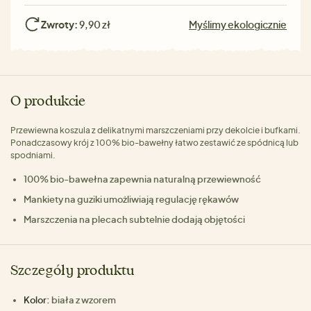
Zwroty:
9,90 zł
Myślimy ekologicznie
O produkcie
Przewiewna koszula z delikatnymi marszczeniami przy dekolcie i bufkami.
Ponadczasowy krój z 100% bio-bawełny łatwo zestawić ze spódnicą lub
spodniami.
100% bio-bawełna zapewnia naturalną przewiewność
Mankiety na guziki umożliwiają regulację rękawów
Marszczenia na plecach subtelnie dodają objętości
Szczegóły produktu
Kolor:
biała z wzorem