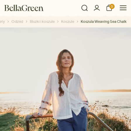
0
ety
Odzież
Bluzki i koszule
Koszule
Koszula Weaving Sea Chalk