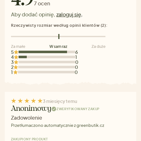
7 ocen
Aby dodać opinię,
zaloguj się
.
Rzeczywisty rozmiar według opinii klientów (2):
Za małe
W sam raz
Za duże
5
6
4
1
3
0
2
0
1
0
3 miesięcy temu
Anonimowy
ZWERYFIKOWANY ZAKUP
Zadowolenie
Przetłumaczono automatycznie z greenbutik.cz
ZAKUPIONY PRODUKT