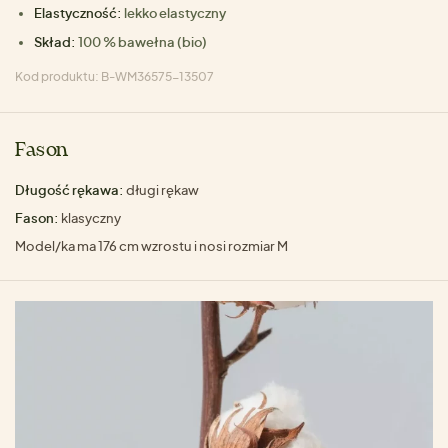
Elastyczność:
lekko elastyczny
Skład:
100 % bawełna (bio)
Kod produktu: B-WM36575-13507
Fason
Długość rękawa:
długi rękaw
Fason:
klasyczny
Model/ka ma 176 cm wzrostu i nosi rozmiar M