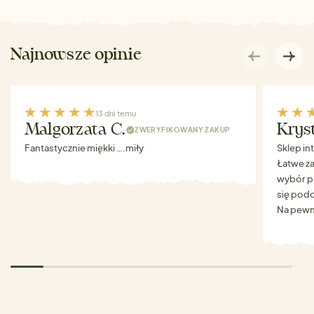
Najnowsze opinie
13 dni temu
Malgorzata C.
Krys
ZWERYFIKOWANY ZAKUP
Fantastycznie miękki ….miły
Sklep in
Łatwe za
wybór p
się podo
Na pewn