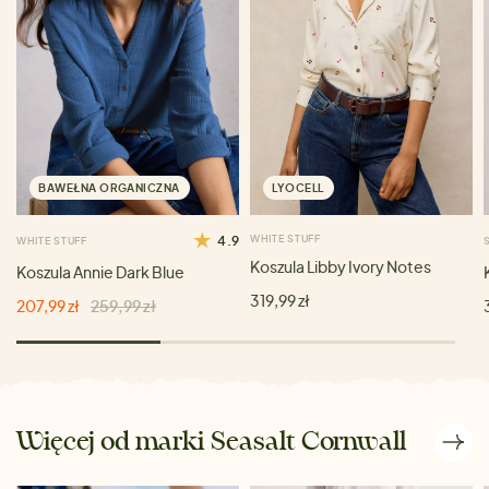
BAWEŁNA ORGANICZNA
LYOCELL
4.9
WHITE STUFF
WHITE STUFF
Koszula Libby Ivory Notes
Koszula Annie Dark Blue
319,99 zł
207,99 zł
259,99 zł
Więcej od marki Seasalt Cornwall