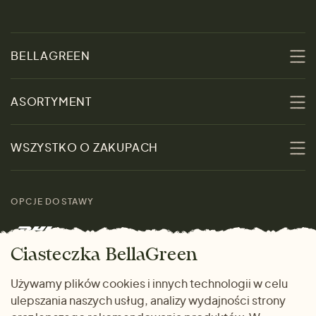
BELLAGREEN
O nas
ASORTYMENT
Zrównoważoność
Promocje
WSZYSTKO O ZAKUPACH
Materiały
Kobiety
Przewodnik po
Skontaktuj się z nami
rozmiarach
OPCJE DOSTAWY
Mężczyźni
Marki
Zwrot towaru
Dom i wnętrze
Ciasteczka BellaGreen
Życzliwy magazyn
Wysyłka i płatność
Prezenty
Używamy plików cookies i innych technologii w celu
METODY PŁATNOŚCI
ulepszania naszych usług, analizy wydajności strony
Dlaczego warto kupować