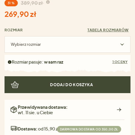
389,90 zł
31 %
269,90 zł
ROZMIAR
TABELA ROZMIARÓW
Wybierz rozmiar
Rozmiar pasuje:
w sam raz
1 OCENY
DODAJ DO KOSZYKA
Przewidywana dostawa:
wt. 11 sie. u Ciebie
Dostawa:
od 15,90 zł
DARMOWA DOSTAWA OD 350,00 ZŁ