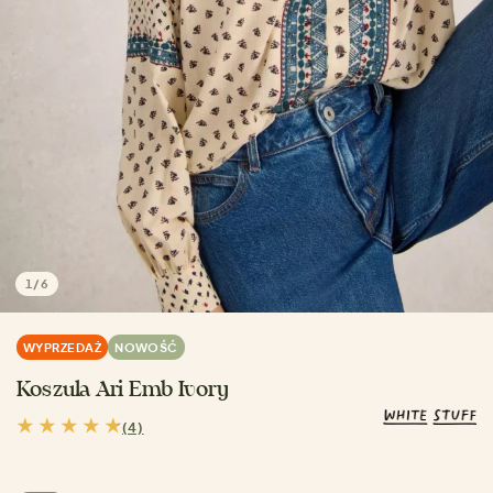
1
/
6
WYPRZEDAŻ
NOWOŚĆ
Koszula Ari Emb Ivory
(4)