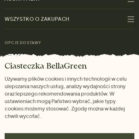
Zrównoważoność
Promocje
WSZYSTKO O ZAKUPACH
Materiały
Kobiety
Przewodnik po
Skontaktuj się z nami
rozmiarach
OPCJE DOSTAWY
Mężczyźni
Marki
Zwrot towaru
Dom i wnętrze
Ciasteczka BellaGreen
Życzliwy magazyn
Wysyłka i płatność
Prezenty
Używamy plików cookies i innych technologii w celu
METODY PŁATNOŚCI
ulepszania naszych usług, analizy wydajności strony
Dlaczego warto kupować
oraz lepszego rekomendowania produktów. W
u nas
ustawieniach mogą Państwo wybrać, jakie typy
cookies możemy stosować. Zgodę można w każdej
chwili wycofać.