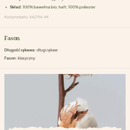
Skład:
100% bawełna bio; haft: 100% poliester
Kod produktu: 442794-IM
Fason
Długość rękawa:
długi rękaw
Fason:
klasyczny