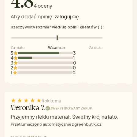
4.8
4 oceny
Aby dodać opinię,
zaloguj się
.
Rzeczywisty rozmiar według opinii klientów (1):
Za małe
W sam raz
Za duże
5
3
4
1
3
0
2
0
1
0
Rok temu
Veronika ?.
ZWERYFIKOWANY ZAKUP
Przyjemny i lekki materiał. Świetny krój na lato.
Przetłumaczono automatycznie z greenbutik.cz