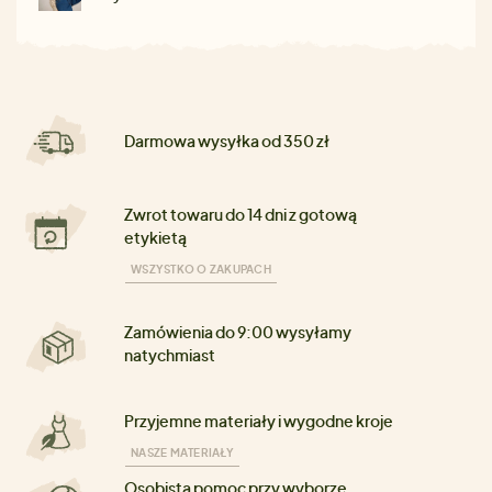
Darmowa wysyłka od 350 zł
Zwrot towaru do 14 dni z gotową
etykietą
WSZYSTKO O ZAKUPACH
Zamówienia do 9:00 wysyłamy
natychmiast
Przyjemne materiały i wygodne kroje
NASZE MATERIAŁY
Osobista pomoc przy wyborze