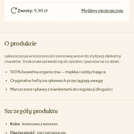
Zwroty:
9,90 zł
Myślimy ekologicznie
O produkcie
Lekka koszula w kolorze kości słoniowej wnosi do stylizacji delikatny
charakter. Doskonale sprawdzi się do spódnic i jeansów na co dzień.
100% bawełna organiczna — miękka i oddychająca
Oryginalne hafty na rękawach przyciągają uwagę
Marszczone rękawy z mankietami do regulacji długości
Szczegóły produktu
Kolor:
kremowa z wzorem
Elastyczność:
nie rozciąga się