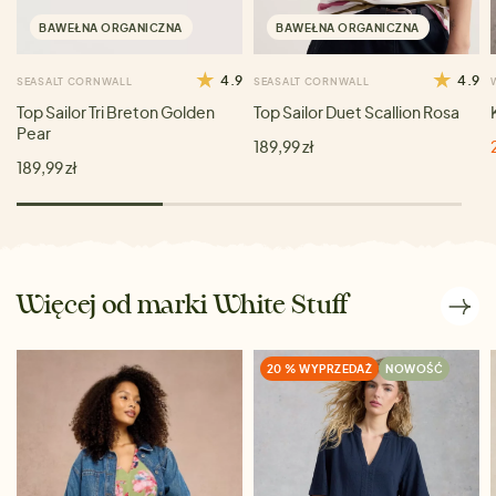
BAWEŁNA ORGANICZNA
BAWEŁNA ORGANICZNA
4.9
4.9
SEASALT CORNWALL
SEASALT CORNWALL
Top Sailor Tri Breton Golden
Top Sailor Duet Scallion Rosa
Pear
189,99 zł
189,99 zł
Więcej od marki White Stuff
20 % WYPRZEDAŻ
NOWOŚĆ