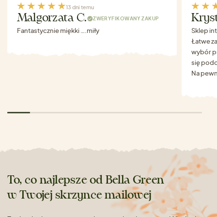
13 dni temu
Malgorzata C.
Krys
ZWERYFIKOWANY ZAKUP
Fantastycznie miękki ….miły
Sklep in
Łatwe za
wybór p
się podo
Na pewn
To, co najlepsze od Bella Green
w Twojej skrzynce mailowej