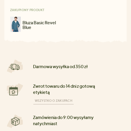
ZAKUPIONY PRODUKT
Bluza Basic Revel
Blue
Darmowa wysyłka od 350 zł
Zwrot towaru do 14 dni z gotową
etykietą
WSZYSTKO O ZAKUPACH
Zamówienia do 9:00 wysyłamy
natychmiast