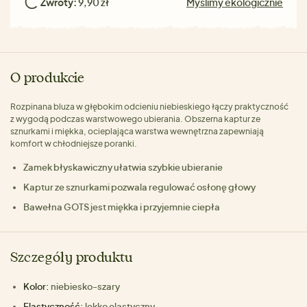
Zwroty:
9,90 zł
Myślimy ekologicznie
O produkcie
Rozpinana bluza w głębokim odcieniu niebieskiego łączy praktyczność
z wygodą podczas warstwowego ubierania. Obszerna kaptur ze
sznurkami i miękka, ocieplająca warstwa wewnętrzna zapewniają
komfort w chłodniejsze poranki.
Zamek błyskawiczny ułatwia szybkie ubieranie
Kaptur ze sznurkami pozwala regulować osłonę głowy
Bawełna GOTS jest miękka i przyjemnie ciepła
Szczegóły produktu
Kolor:
niebiesko-szary
Elastyczność:
lekko elastyczny