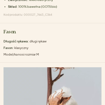
Skład:
100% bawełna (GOTS bio)
Kod produktu: 000027_7663_C364
Fason
Długość rękawa:
długi rękaw
Fason:
klasyczny
Model/ka nosi rozmiar M