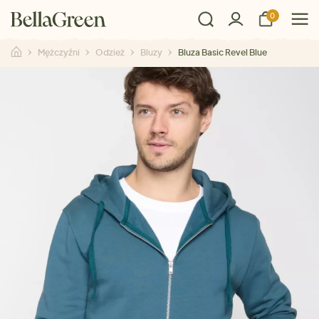
0
Mężczyźni
Odzież
Bluzy
Bluza Basic Revel Blue