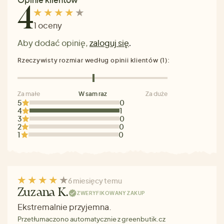
4
1 oceny
Aby dodać opinię,
zaloguj się
.
Rzeczywisty rozmiar według opinii klientów (1):
Za małe
W sam raz
Za duże
5
0
4
1
3
0
2
0
1
0
6 miesięcy temu
Zuzana K.
ZWERYFIKOWANY ZAKUP
Ekstremalnie przyjemna.
Przetłumaczono automatycznie z greenbutik.cz