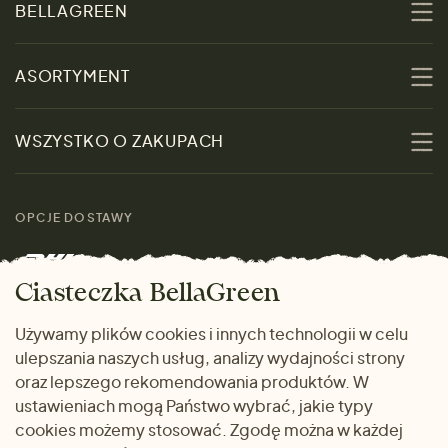
BELLAGREEN
O nas
ASORTYMENT
Zrównoważoność
Promocje
WSZYSTKO O ZAKUPACH
Materiały
Kobiety
Przewodnik po
Skontaktuj się z nami
rozmiarach
OPCJE DOSTAWY
Mężczyźni
Marki
Zwrot towaru
Dom i wnętrze
Ciasteczka BellaGreen
Życzliwy magazyn
Wysyłka i płatność
Prezenty
Używamy plików cookies i innych technologii w celu
METODY PŁATNOŚCI
ulepszania naszych usług, analizy wydajności strony
Dlaczego warto kupować
oraz lepszego rekomendowania produktów. W
u nas
ustawieniach mogą Państwo wybrać, jakie typy
cookies możemy stosować. Zgodę można w każdej