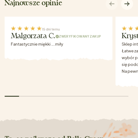
Najnowsze opinie
15 dni temu
Malgorzata C.
Krys
ZWERYFIKOWANY ZAKUP
Fantastycznie miękki ….miły
Sklep in
Łatwe za
wybór p
się podo
Na pewn