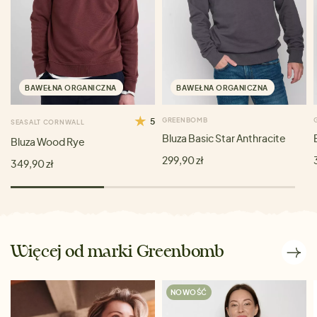
BAWEŁNA ORGANICZNA
BAWEŁNA ORGANICZNA
5
GREENBOMB
SEASALT CORNWALL
Bluza Basic Star Anthracite
Bluza Wood Rye
299,90 zł
349,90 zł
Więcej od marki Greenbomb
NOWOŚĆ